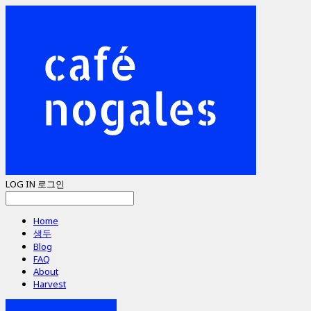
LOG IN
로그인
Home
생두
Blog
FAQ
About
Harvest