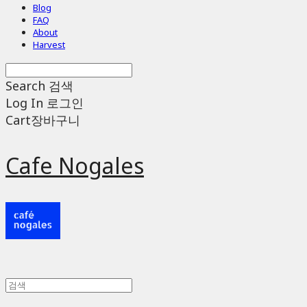
Blog
FAQ
About
Harvest
Search
검색
Log In
로그인
Cart
장바구니
Cafe Nogales