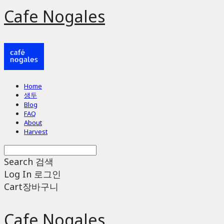
Cafe Nogales
Home
생두
Blog
FAQ
About
Harvest
Search
검색
Log In
로그인
Cart
장바구니
Cafe Nogales