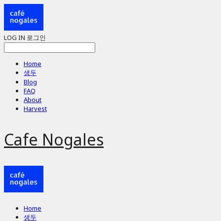
LOG IN
로그인
Home
생두
Blog
FAQ
About
Harvest
Cafe Nogales
Home
생두