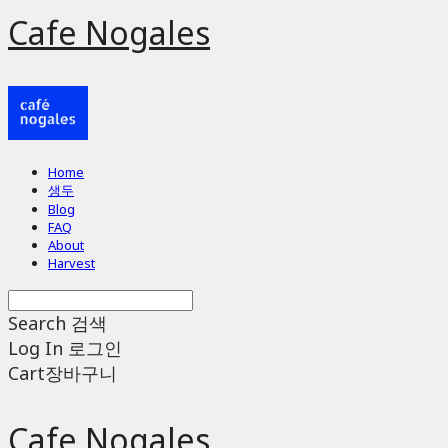
Cafe Nogales
Home
생두
Blog
FAQ
About
Harvest
Search
검색
Log In
로그인
Cart
장바구니
Cafe Nogales