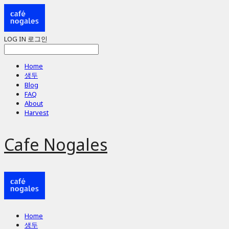
LOG IN
로그인
Home
생두
Blog
FAQ
About
Harvest
Cafe Nogales
Home
생두