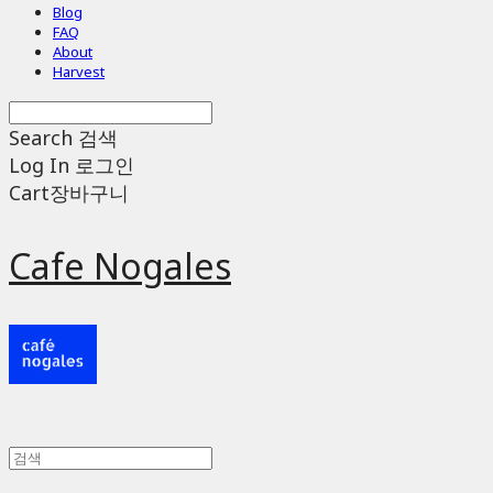
Blog
FAQ
About
Harvest
Search
검색
Log In
로그인
Cart
장바구니
Cafe Nogales