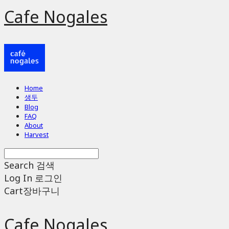
Cafe Nogales
Home
생두
Blog
FAQ
About
Harvest
Search
검색
Log In
로그인
Cart
장바구니
Cafe Nogales