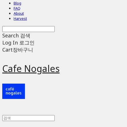
Blog
FAQ
About
Harvest
Search
검색
Log In
로그인
Cart
장바구니
Cafe Nogales