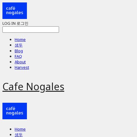
LOG IN
로그인
Home
생두
Blog
FAQ
About
Harvest
Cafe Nogales
Home
생두