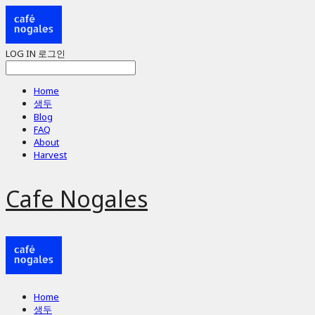
LOG IN
로그인
Home
생두
Blog
FAQ
About
Harvest
Cafe Nogales
Home
생두