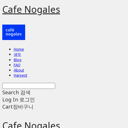
Cafe Nogales
Home
생두
Blog
FAQ
About
Harvest
Search
검색
Log In
로그인
Cart
장바구니
Cafe Nogales