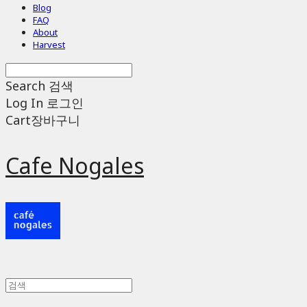
Blog
FAQ
About
Harvest
Search
검색
Log In
로그인
Cart
장바구니
Cafe Nogales