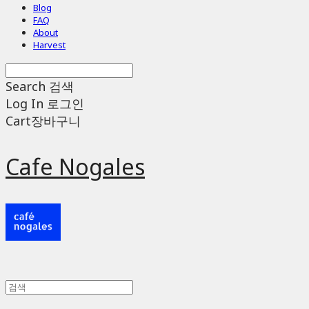
Blog
FAQ
About
Harvest
Search
검색
Log In
로그인
Cart
장바구니
Cafe Nogales