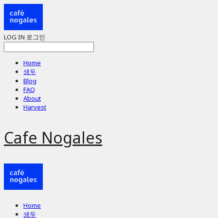
LOG IN
로그인
Home
생두
Blog
FAQ
About
Harvest
Cafe Nogales
Home
생두