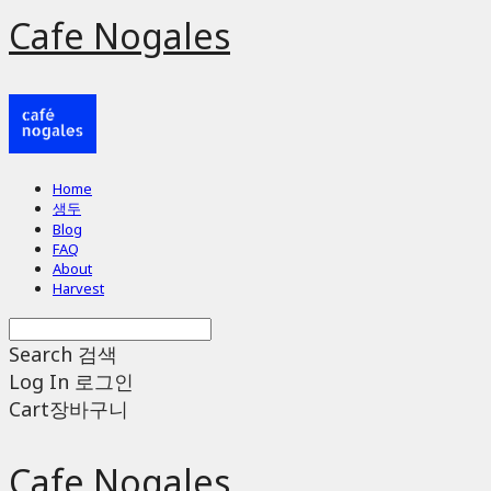
Cafe Nogales
Home
생두
Blog
FAQ
About
Harvest
Search
검색
Log In
로그인
Cart
장바구니
Cafe Nogales