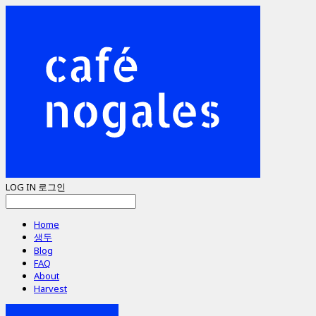
LOG IN
로그인
Home
생두
Blog
FAQ
About
Harvest