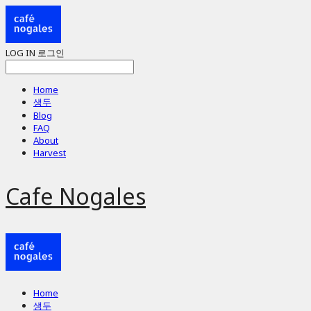
LOG IN
로그인
Home
생두
Blog
FAQ
About
Harvest
Cafe Nogales
Home
생두