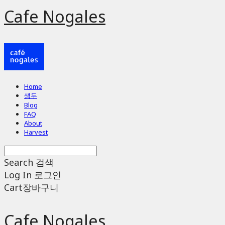
Cafe Nogales
Home
생두
Blog
FAQ
About
Harvest
Search
검색
Log In
로그인
Cart
장바구니
Cafe Nogales