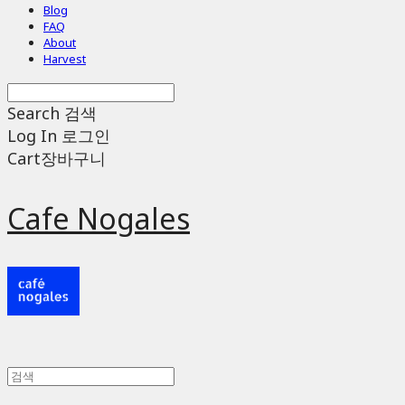
Blog
FAQ
About
Harvest
Search
검색
Log In
로그인
Cart
장바구니
Cafe Nogales