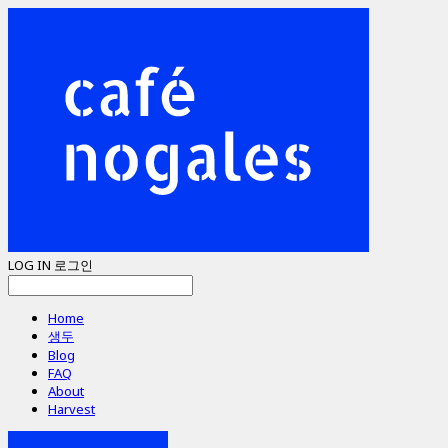
LOG IN
로그인
Home
생두
Blog
FAQ
About
Harvest