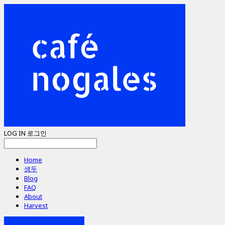
LOG IN
로그인
Home
생두
Blog
FAQ
About
Harvest