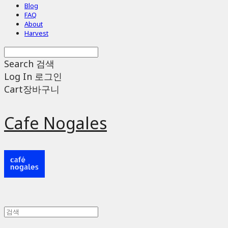
Blog
FAQ
About
Harvest
Search
검색
Log In
로그인
Cart
장바구니
Cafe Nogales