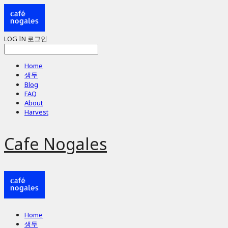
LOG IN
로그인
Home
생두
Blog
FAQ
About
Harvest
Cafe Nogales
Home
생두