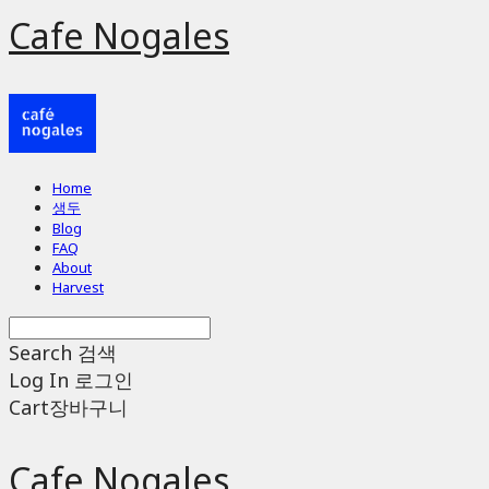
Cafe Nogales
Home
생두
Blog
FAQ
About
Harvest
Search
검색
Log In
로그인
Cart
장바구니
Cafe Nogales