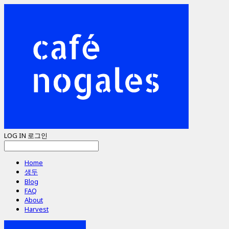
LOG IN
로그인
Home
생두
Blog
FAQ
About
Harvest