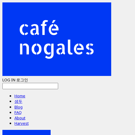
LOG IN
로그인
Home
생두
Blog
FAQ
About
Harvest