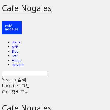
Cafe Nogales
Home
생두
Blog
FAQ
About
Harvest
Search
검색
Log In
로그인
Cart
장바구니
Cafe Nogales