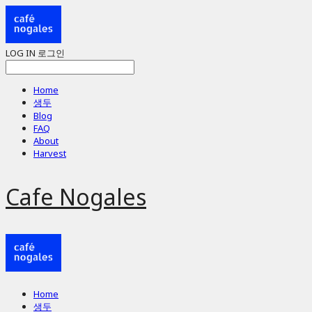
LOG IN
로그인
Home
생두
Blog
FAQ
About
Harvest
Cafe Nogales
Home
생두