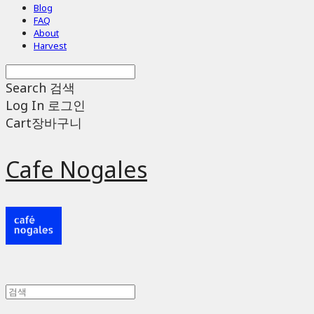
Blog
FAQ
About
Harvest
Search
검색
Log In
로그인
Cart
장바구니
Cafe Nogales