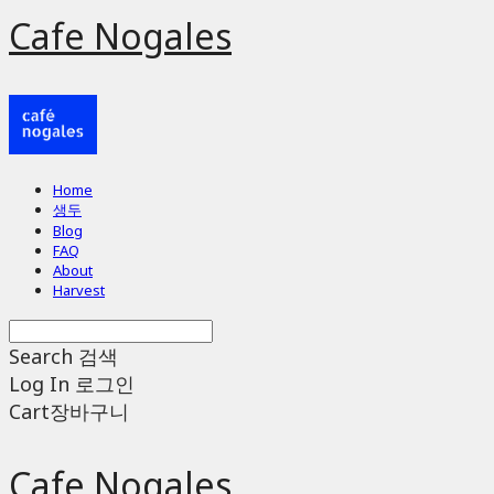
Cafe Nogales
Home
생두
Blog
FAQ
About
Harvest
Search
검색
Log In
로그인
Cart
장바구니
Cafe Nogales