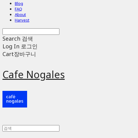
Blog
FAQ
About
Harvest
Search
검색
Log In
로그인
Cart
장바구니
Cafe Nogales