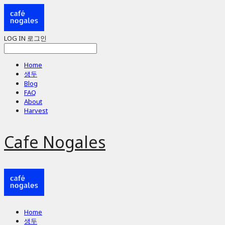
LOG IN
로그인
Home
생두
Blog
FAQ
About
Harvest
Cafe Nogales
Home
생두