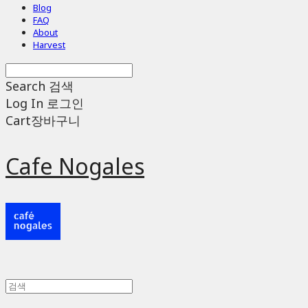
Blog
FAQ
About
Harvest
Search
검색
Log In
로그인
Cart
장바구니
Cafe Nogales