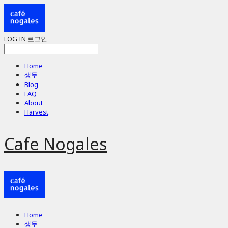
LOG IN
로그인
Home
생두
Blog
FAQ
About
Harvest
Cafe Nogales
Home
생두