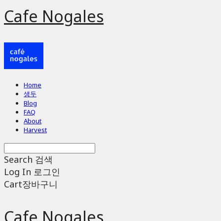
Cafe Nogales
Home
생두
Blog
FAQ
About
Harvest
Search
검색
Log In
로그인
Cart
장바구니
Cafe Nogales