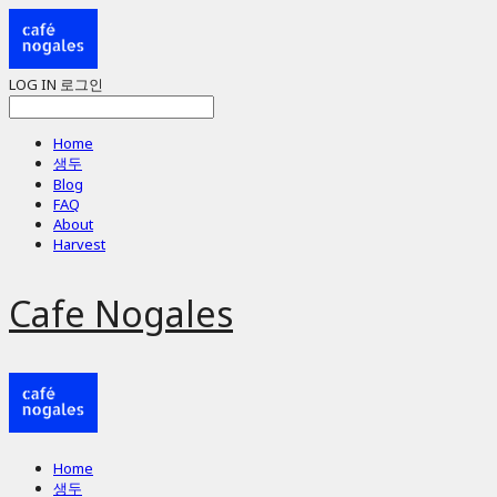
LOG IN
로그인
Home
생두
Blog
FAQ
About
Harvest
Cafe Nogales
Home
생두