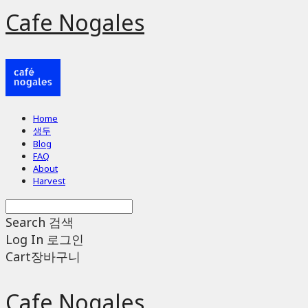
Cafe Nogales
Home
생두
Blog
FAQ
About
Harvest
Search
검색
Log In
로그인
Cart
장바구니
Cafe Nogales