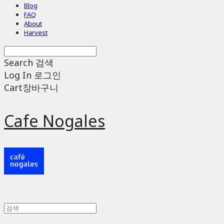
Blog
FAQ
About
Harvest
Search
검색
Log In
로그인
Cart
장바구니
Cafe Nogales