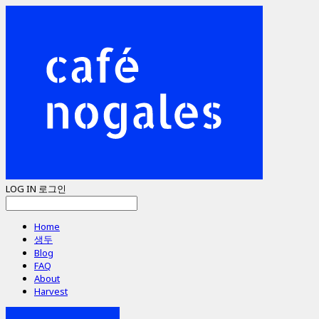
LOG IN
로그인
Home
생두
Blog
FAQ
About
Harvest